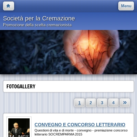
Menu
Società per la Cremazione
Promozione della scelta cremazionista
FOTOGALLERY
»
1
2
3
4
CONVEGNO E CONCORSO LETTERARIO
Questioni di vita e di morte - convegno - premiazione concorso
letterario SOCREMPARMA 2015
14
IMGS